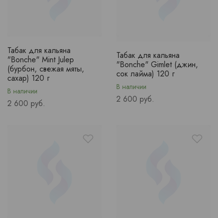
Табак для кальяна
Табак для кальяна
"Bonche" Mint Julep
"Bonche" Gimlet (джин,
(бурбон, свежая мяты,
сок лайма) 120 г
сахар) 120 г
В наличии
В наличии
Price
2 600 руб.
Price
2 600 руб.