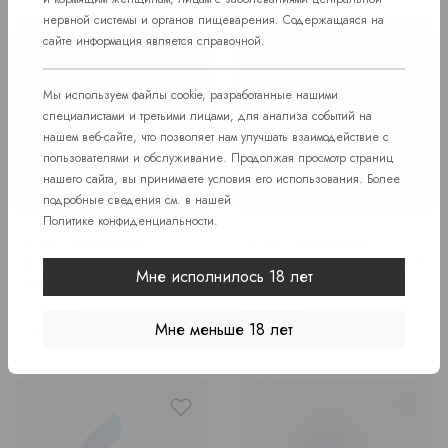
нервной системы и органов пищеварения. Содержащаяся на
сайте информация является справочной.
Мы используем файлы cookie, разработанные нашими
специалистами и третьими лицами, для анализа событий на
нашем веб-сайте, что позволяет нам улучшать взаимодействие с
пользователями и обслуживание. Продолжая просмотр страниц
нашего сайта, вы принимаете условия его использования. Более
подробные сведения см. в нашей
Политике конфиденциальности
.
Табак для кальяна
Табак для кальяна
"Bonche" Wild Strawberry
"Bonche" Pear (Груша) 120
Мне исполнилось 18 лет
(Земляника) 120 г
г
В наличии
В наличии
Мне меньше 18 лет
Price
Price
2 600 руб.
2 600 руб.