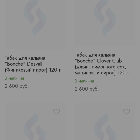
Табак для кальяна
Табак для кальяна
"Bonche" Clover Club
"Bonche" Desvall
(джин, лимонного сок,
(Финиковый пирог) 120 г
малиновый сироп) 120 г
В наличии
В наличии
Price
2 600 руб.
Price
2 600 руб.