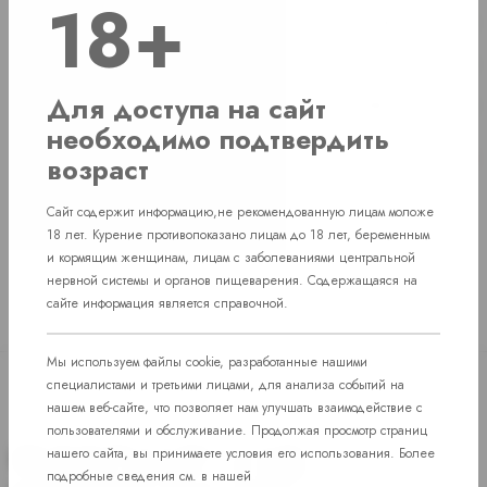
18+
г. Челябинск, ул. Свердловский проспект д. 86
2 шт
г. Челябинск, ул. Академика Макеева д. 36
2 шт
Для доступа на сайт
г. Челябинск, Комсомольский проспект д. 108
1 шт
необходимо подтвердить
пос. Западный. Улица им. капитана
Нет в наличии
возраст
Ефимова, 7
Сайт содержит информацию,не рекомендованную лицам моложе
18 лет. Курение противопоказано лицам до 18 лет, беременным
и кормящим женщинам, лицам с заболеваниями центральной
нервной системы и органов пищеварения. Содержащаяся на
сайте информация является справочной.
Мы используем файлы cookie, разработанные нашими
специалистами и третьими лицами, для анализа событий на
нашем веб-сайте, что позволяет нам улучшать взаимодействие с
пользователями и обслуживание. Продолжая просмотр страниц
нашего сайта, вы принимаете условия его использования. Более
подробные сведения см. в нашей