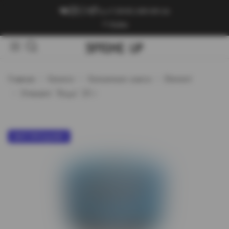
+7 (909) 089-89-24
Войти
Главная
Каталог
Кальянные смеси
Element
Элемент `Вода` 25 г
ХИТ ПРОДАЖ!