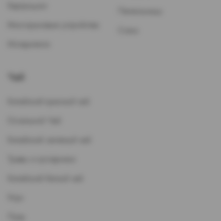
Картриджи
Пепельницы
Многоразовые устройства
Стики
Испарители
Чай
Китайский красный чай
Остальной Чай
Китайский зеленый чай
Травы и кустарники
Китайский белый чай
Улун
Пуэр