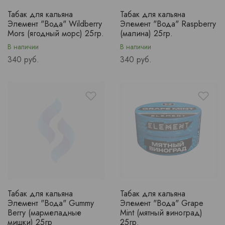
Табак для кальяна
Табак для кальяна
Элемент "Вода" Wildberry
Элемент "Вода" Raspberry
Mors (ягодный морс) 25гр.
(малина) 25гр.
В наличии
В наличии
Price
Price
340 руб.
340 руб.
Табак для кальяна
Табак для кальяна
Элемент "Вода" Gummy
Элемент "Вода" Grape
Berry (мармеладные
Mint (мятный виноград)
мишки) 25гр
25гр.