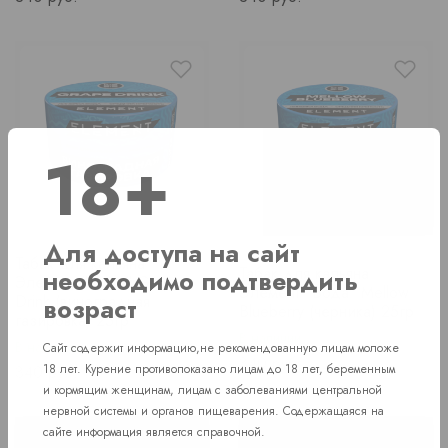
18+
Для доступа на сайт
Табак для кальяна
Табак для кальяна
необходимо подтвердить
Элемент "Вода" Grape
Элемент "Вода" Mellow
Drink (виноградная
возраст
Blueberry (черника) 25гр
газировка) 25гр
В наличии
В наличии
Сайт содержит информацию,не рекомендованную лицам моложе
Price
340 руб.
18 лет. Курение противопоказано лицам до 18 лет, беременным
Price
340 руб.
и кормящим женщинам, лицам с заболеваниями центральной
нервной системы и органов пищеварения. Содержащаяся на
сайте информация является справочной.