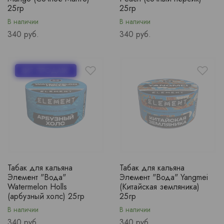
25гр
25гр
В наличии
В наличии
Price
Price
340 руб.
340 руб.
ХИТ ПРОДАЖ!
Табак для кальяна
Табак для кальяна
Элемент "Вода"
Элемент "Вода" Yangmei
Watermelon Holls
(Китайская земляника)
(арбузный холс) 25гр
25гр
В наличии
В наличии
Price
Price
340 руб.
340 руб.