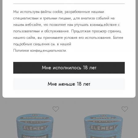
Мы используем файлы cookie, разработанные нашими
специалистами и третьими лицами, для анализа событий на
нашем веб-сайте, что позволяет нам улучшать взаимодействие с
пользователями и обслуживание. Продолжая просмотр страниц
нашего сайта, вы принимаете условия его использования. Более
подробные сведения см. в нашей
Политике конфиденциальности
.
Табак для кальяна
Табак для кальяна
Элемент "Вода" Moroz
Элемент "Вода" Ekzo
Мне исполнилось 18 лет
(мороз) 25гр
(арбуз, клубника) 25гр
В наличии
В наличии
Мне меньше 18 лет
Price
Price
340 руб.
340 руб.