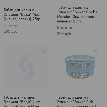
Табак для кальяна
Табак для кальяна
Элемент "Вода" Cookie
Элемент "Вода" Maui
Monster (Земляничное
(ананас, папайя) 25гр
печенье) 25гр
В наличии
В наличии
Price
290 руб.
Price
290 руб.
Табак для кальяна
Табак для кальяна
Элемент "Вода" Juicy
Элемент "Вода" Rich
Mango (Сочное Манго)
Peach (сочный персик)