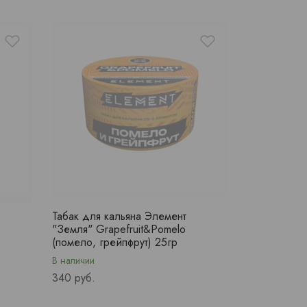
Табак для кальяна Элемент
"Земля" Grapefruit&Pomelo
(помело, грейпфрут) 25гр
В наличии
Price
340 руб.