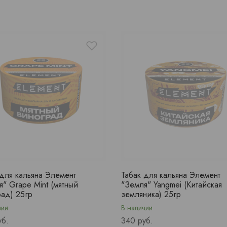
 для кальяна Элемент
Табак для кальяна Элемент
я" Grape Mint (мятный
"Земля" Yangmei (Китайская
рад) 25гр
земляника) 25гр
чии
В наличии
Price
уб.
340 руб.