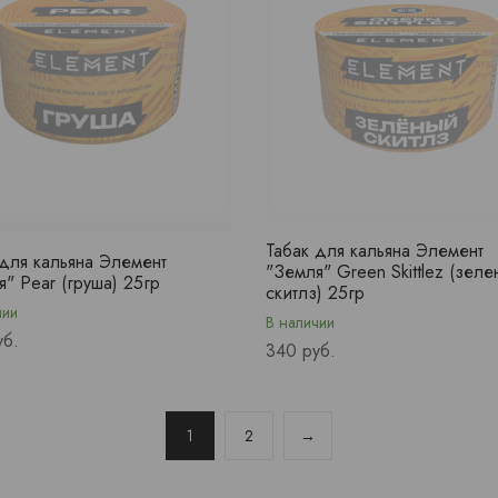
Табак для кальяна Элемент
 для кальяна Элемент
"Земля" Green Skittlez (зел
" Pear (груша) 25гр
скитлз) 25гр
чии
В наличии
уб.
Price
340 руб.
1
2
→