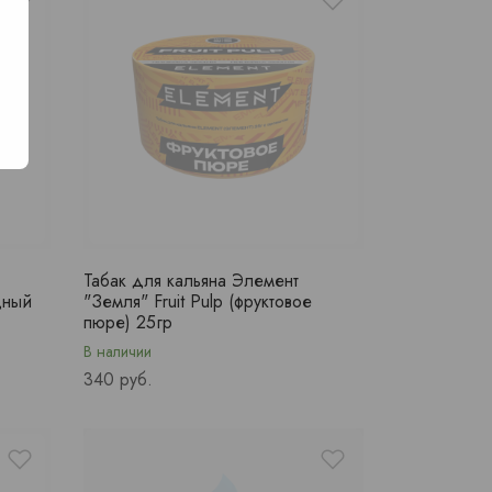
Табак для кальяна Элемент
дный
"Земля" Fruit Pulp (фруктовое
пюре) 25гр
В наличии
Price
340 руб.