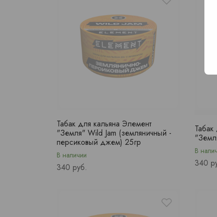
Табак для кальяна Элемент
Табак
"Земля" Wild Jam (земляничный -
"Земля
персиковый джем) 25гр
В нали
В наличии
Price
340 р
Price
340 руб.