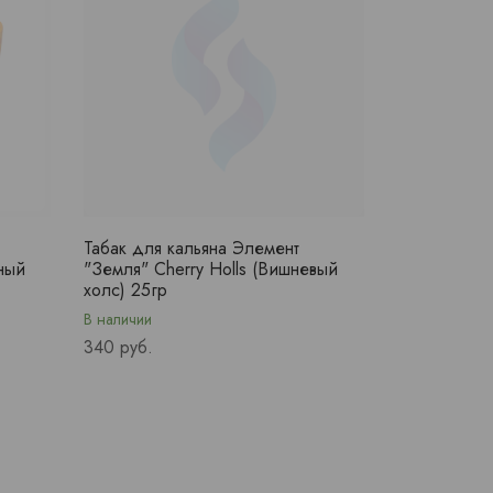
Табак для кальяна Элемент
еный
"Земля" Cherry Holls (Вишневый
холс) 25гр
В наличии
Price
340 руб.