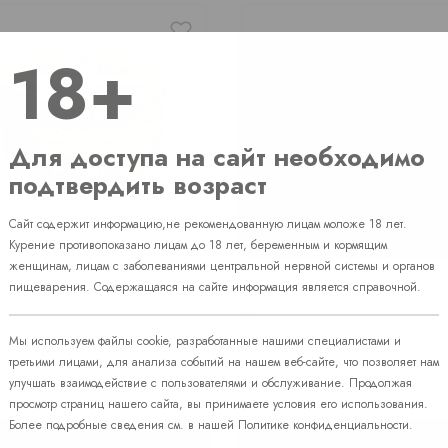
18+
Для доступа на сайт необходимо
подтвердить возраст
Сайт содержит информацию,не рекомендованную лицам моложе 18 лет.
Курение противопоказано лицам до 18 лет, беременным и кормящим
женщинам, лицам с заболеваниями центральной нервной системы и органов
 для кальяна Элемент
Табак для кальяна Элемент
пищеварения. Содержащаяся на сайте информация является справочной.
я" Rush (клубника, малина,
"Земля" Siberry (сибирские 
25гр
25гр
Мы используем файлы cookie, разработанные нашими специалистами и
чии
В наличии
третьими лицами, для анализа событий на нашем веб-сайте, что позволяет нам
Price
уб.
340 руб.
улучшать взаимодействие с пользователями и обслуживание. Продолжая
просмотр страниц нашего сайта, вы принимаете условия его использования.
Более подробные сведения см. в нашей
Политике конфиденциальности
.