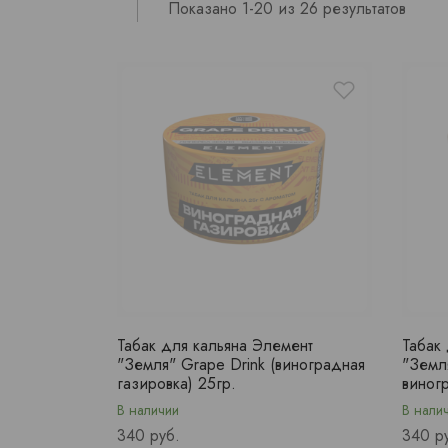
Показано 1-20 из 26 результатов
Табак для кальяна Элемент
Табак
"Земля" Grape Drink (виноградная
"Земл
газировка) 25гр.
виног
В наличии
В нали
Price
Price
340 руб.
340 р