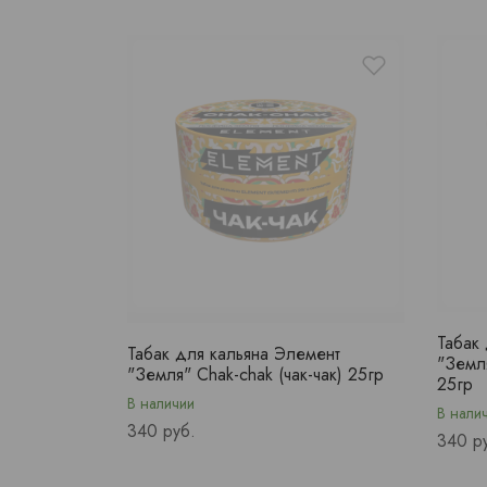
Табак
Табак для кальяна Элемент
"Земля
"Земля" Chak-chak (чак-чак) 25гр
25гр
В наличии
В нали
Price
340 руб.
Price
340 р