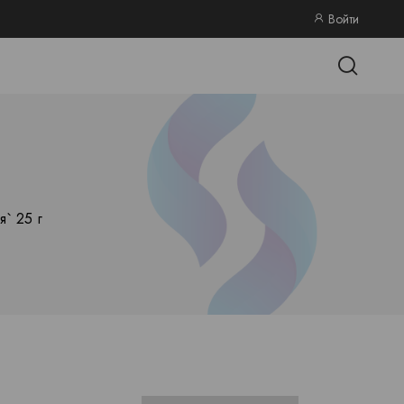
Войти
` 25 г