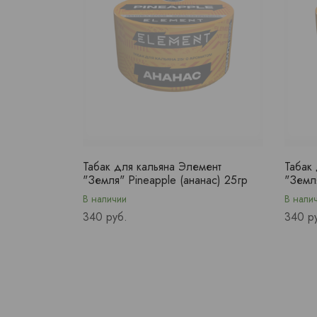
Табак для кальяна Элемент
Табак
"Земля" Pineapple (ананас) 25гр
"Земля
В наличии
В нали
Price
Price
340 руб.
340 р