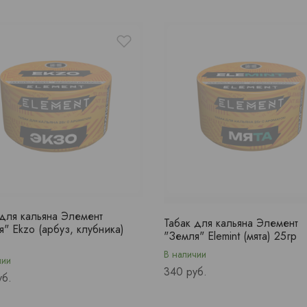
 для кальяна Элемент
Табак для кальяна Элемент
" Ekzo (арбуз, клубника)
"Земля" Elemint (мята) 25гр
В наличии
чии
Price
340 руб.
уб.