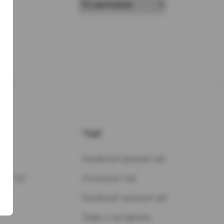
Чай
Китайский красный чай
н / Газ
Остальной Чай
Китайский зеленый чай
Травы и кустарники