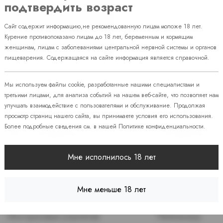
подтвердить возраст
Сайт содержит информацию,не рекомендованную лицам моложе 18 лет.
Курение противопоказано лицам до 18 лет, беременным и кормящим
женщинам, лицам с заболеваниями центральной нервной системы и органов
пищеварения. Содержащаяся на сайте информация является справочной.
Мы используем файлы cookie, разработанные нашими специалистами и
третьими лицами, для анализа событий на нашем веб-сайте, что позволяет нам
улучшать взаимодействие с пользователями и обслуживание. Продолжая
просмотр страниц нашего сайта, вы принимаете условия его использования.
Более подробные сведения см. в нашей
Политике конфиденциальности
.
Эл. Сигареты
Сигареты
Мне исполнилось 18 лет
Жидкость для POD-Систем
Сигареты
ЭСДН
Зажигалки / Бензи
Мне меньше 18 лет
Картриджи
Папиросы
Многоразовые устройства
Пепельницы