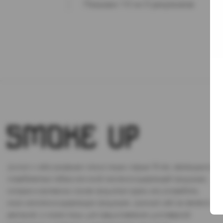
Показано 1-0 из 0 результатов
Доступ к сайту разрешен только лицам старше 18 лет, являющимся
потребителями табака или иной никотиносодержащей продукции,
которые в противном случае продолжат курить или употреблять
иную никтотиносодержащую продукцию. Данный сайт не является
рекламой, а служит лишь для предоставления достоверной