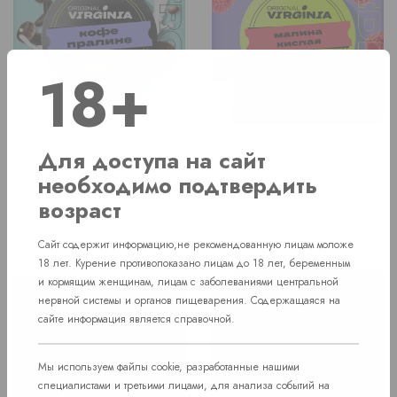
18+
Табак для кальяна Original
Табак для кальяна Original
Для доступа на сайт
Virginia 25гр. Strong/
Virginia 25гр. Middle/
необходимо подтвердить
(Кофе пралине)
(Малина кислая)
возраст
В наличии
В наличии
Price
Price
199 руб.
199 руб.
Сайт содержит информацию,не рекомендованную лицам моложе
18 лет. Курение противопоказано лицам до 18 лет, беременным
и кормящим женщинам, лицам с заболеваниями центральной
нервной системы и органов пищеварения. Содержащаяся на
сайте информация является справочной.
Мы используем файлы cookie, разработанные нашими
специалистами и третьими лицами, для анализа событий на