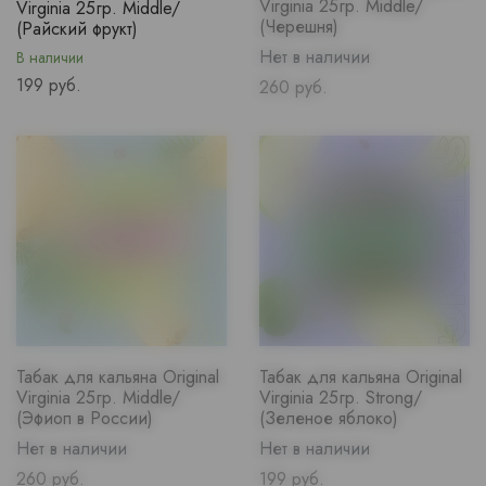
Virginia 25гр. Middle/
Virginia 25гр. Middle/
(Черешня)
(Райский фрукт)
Нет в наличии
В наличии
Price
199 руб.
Price
260 руб.
Табак для кальяна Original
Табак для кальяна Original
Virginia 25гр. Middle/
Virginia 25гр. Strong/
(Эфиоп в России)
(Зеленое яблоко)
Нет в наличии
Нет в наличии
Price
Price
260 руб.
199 руб.