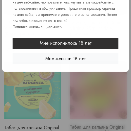
нашем веб-сайте, что позволяет нам улучшать взаимодействие с
пользователями и обслуживание. Продолжая просмотр страниц
нашего сайта, вы принимаете условия его использования. Более
подробные сведения см. в нашей
Табак для кальяна Original
Табак для кальяна Original
Политике конфиденциальности
.
Virginia 25гр. Middle/
Virginia 25гр. Middle/
(Кофе пралине)
(Лимончелло)
В наличии
В наличии
Мне исполнилось 18 лет
Price
Price
199 руб.
199 руб.
Мне меньше 18 лет
Табак для кальяна Original
Табак для кальяна Original