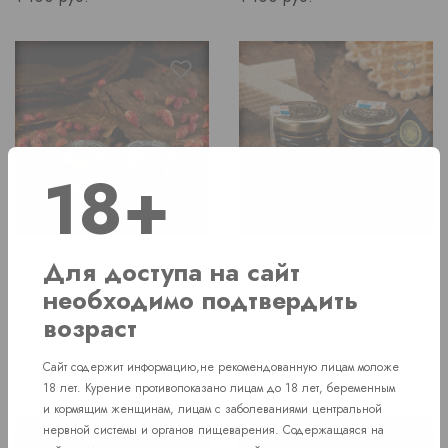
18+
CB03 20гр. Табак для
CB02 20гр. Табак для
Для доступа на сайт
кальяна "WTO"
кальяна "WTO"
необходимо подтвердить
CARIBBEAN BLEND
CARIBBEAN BLEND
ЗЕМЛЯНИКА.
СЛИВОЧНЫЕ ВАФЛИ.
возраст
В наличии
В наличии
Сайт содержит информацию,не рекомендованную лицам моложе
Price
Price
1 100 руб.
1 100 руб.
18 лет. Курение противопоказано лицам до 18 лет, беременным
и кормящим женщинам, лицам с заболеваниями центральной
нервной системы и органов пищеварения. Содержащаяся на