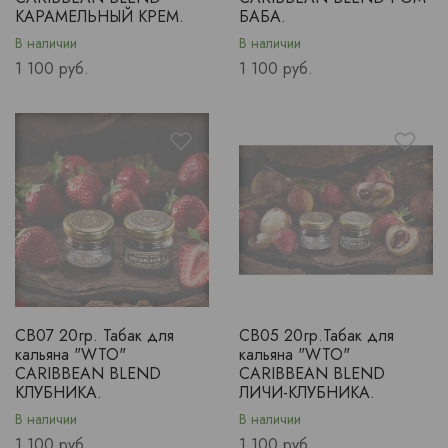
КАРАМЕЛЬНЫЙ КРЕМ.
БАБА.
В наличии
В наличии
Price
Price
1 100 руб.
1 100 руб.
CB07 20гр. Табак для
CB05 20гр.Табак для
кальяна "WTO"
кальяна "WTO"
CARIBBEAN BLEND
CARIBBEAN BLEND
КЛУБНИКА.
ЛИЧИ-КЛУБНИКА.
В наличии
В наличии
Price
Price
1 100 руб.
1 100 руб.