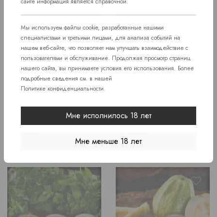
сайте информация является справочной.
Мы используем файлы cookie, разработанные нашими
специалистами и третьими лицами, для анализа событий на
нашем веб-сайте, что позволяет нам улучшать взаимодействие с
пользователями и обслуживание. Продолжая просмотр страниц
нашего сайта, вы принимаете условия его использования. Более
подробные сведения см. в нашей
Политике конфиденциальности
.
CB24 20гр.Табак для
CB17 20гр. Табак для
кальяна "WTO"
кальяна "WTO"
CARIBBEAN BLEND
CARIBBEAN BLEND
Мне исполнилось 18 лет
ПОРТО.
ДЫНЯ.
В наличии
В наличии
Мне меньше 18 лет
Price
Price
1 100 руб.
1 100 руб.