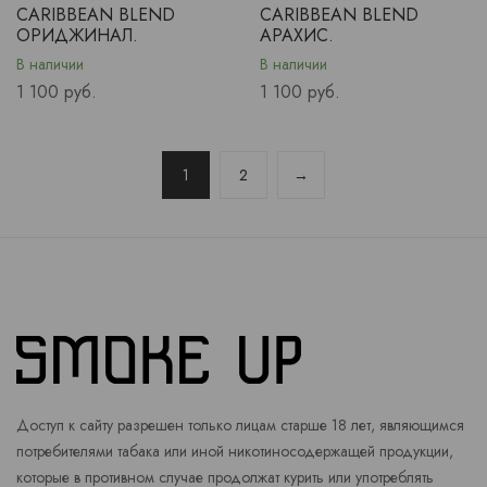
CARIBBEAN BLEND
CARIBBEAN BLEND
ОРИДЖИНАЛ.
АРАХИС.
В наличии
В наличии
Price
Price
1 100 руб.
1 100 руб.
1
2
→
Доступ к сайту разрешен только лицам старше 18 лет, являющимся
потребителями табака или иной никотиносодержащей продукции,
которые в противном случае продолжат курить или употреблять