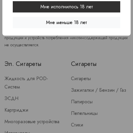
которые в противном случае продолжат курить или употреблять
Мне исполнилось 18 лет
иную никтотиносодержащую продукцию. Данный сайт не является
рекламой, а служит лишь для предоставления достоверной
Мне меньше 18 лет
информации о свойствах и характеристиках продукции.
Дистанционная продажа, а также доставка никотиносодержащей
продукции и устройств потребления никотинсодержащей продукции
не осуществляется.
Эл. Сигареты
Сигареты
Жидкость для POD-
Сигареты
Систем
Зажигалки / Бензин / Газ
ЭСДН
Папиросы
Картриджи
Пепельницы
Многоразовые устройства
Стики