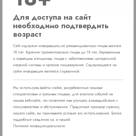
Для доступа на сайт
Портсигар S.Quire AB02-
Портсигар Angelo 800024
необходимо подтвердить
05
для 18 сигарет, золотой
возраст
Нет в наличии
Нет в наличии
Price
Price
660 руб.
555 руб.
Сайт содержит информацию,не рекомендованную лицам моложе
18 лет. Курение противопоказано лицам до 18 лет, беременным
и кормящим женщинам, лицам с заболеваниями центральной
нервной системы и органов пищеварения. Содержащаяся на
сайте информация является справочной.
Мы используем файлы cookie, разработанные нашими
специалистами и третьими лицами, для анализа событий на
нашем веб-сайте, что позволяет нам улучшать взаимодействие с
пользователями и обслуживание. Продолжая просмотр страниц
нашего сайта, вы принимаете условия его использования. Более
подробные сведения см. в нашей
Доступ к сайту разрешен только лицам старше 18 лет, являющимся
Политике конфиденциальности
.
потребителями табака или иной никотиносодержащей продукции,