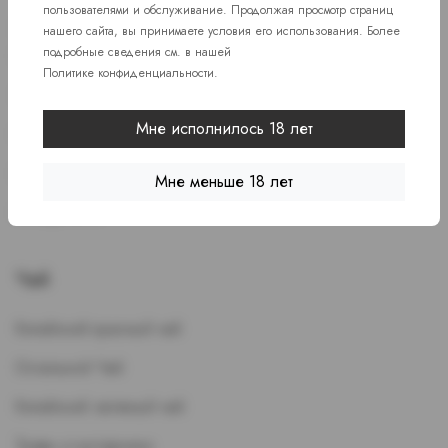
пользователями и обслуживание. Продолжая просмотр страниц
Жидкость для POD-
Сигареты
нашего сайта, вы принимаете условия его использования. Более
подробные сведения см. в нашей
Систем
Зажигалки / Бензин / Газ
Политике конфиденциальности
.
ЭСДН
Папиросы
Мне исполнилось 18 лет
Картриджи
Пепельницы
Многоразовые устройства
Мне меньше 18 лет
Стики
Испарители
Чай
Китайский красный чай
Остальной Чай
Китайский зеленый чай
Травы и кустарники