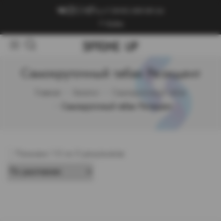
+7 (909) 089-89-24
Войти
Самокруточный табак Резидент
Главная
Каталог
Самокруточный табак
Самокруточный табак Резидент
Показано 1-0 из 0 результатов