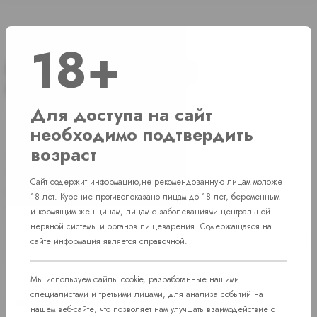
18+
Для доступа на сайт
Доступ к сайту разрешен только лицам старше 18 лет, являющимся
необходимо подтвердить
потребителями табака или иной никотиносодержащей продукции,
возраст
которые в противном случае продолжат курить или употреблять
иную никтотиносодержащую продукцию. Данный сайт не является
Сайт содержит информацию,не рекомендованную лицам моложе
рекламой, а служит лишь для предоставления достоверной
18 лет. Курение противопоказано лицам до 18 лет, беременным
информации о свойствах и характеристиках продукции.
и кормящим женщинам, лицам с заболеваниями центральной
Дистанционная продажа, а также доставка никотиносодержащей
нервной системы и органов пищеварения. Содержащаяся на
продукции и устройств потребления никотинсодержащей продукции
сайте информация является справочной.
не осуществляется.
Мы используем файлы cookie, разработанные нашими
специалистами и третьими лицами, для анализа событий на
Эл. Сигареты
Сигареты
нашем веб-сайте, что позволяет нам улучшать взаимодействие с