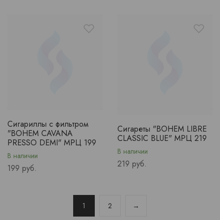
Сигариллы с фильтром
Сигареты "BOHEM LIBRE
"BOHEM CAVANA
CLASSIC BLUE" МРЦ 219
PRESSO DEMI" МРЦ 199
В наличии
В наличии
Price
219 руб.
Price
199 руб.
1
2
→