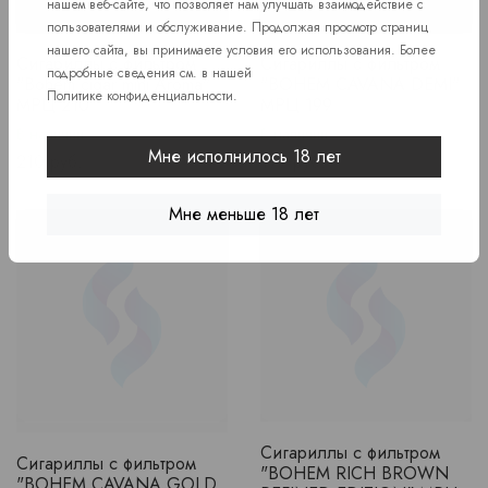
нашем веб-сайте, что позволяет нам улучшать взаимодействие с
пользователями и обслуживание. Продолжая просмотр страниц
нашего сайта, вы принимаете условия его использования. Более
Сигариллы с фильтром
Сигариллы с фильтром
подробные сведения см. в нашей
"Bohem cigar mini Aroma"
"BOHEM CAVANA DEMI"
Политике конфиденциальности
.
МРЦ 210
МРЦ 199
В наличии
В наличии
Мне исполнилось 18 лет
Price
Price
210 руб.
199 руб.
Мне меньше 18 лет
Сигариллы с фильтром
Сигариллы с фильтром
"BOHEM RICH BROWN
"BOHEM CAVANA GOLD