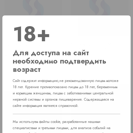
18+
Сигариллы с фильтром
Сигареты "BOHEM
"BOHEM LIBRE BROWN"
CAVANA ORIGIN BLUE"
Для доступа на сайт
МРЦ 210
МРЦ 199
необходимо подтвердить
В наличии
В наличии
возраст
Price
Price
210 руб.
199 руб.
Сайт содержит информацию,не рекомендованную лицам моложе
18 лет. Курение противопоказано лицам до 18 лет, беременным
и кормящим женщинам, лицам с заболеваниями центральной
нервной системы и органов пищеварения. Содержащаяся на
сайте информация является справочной.
Мы используем файлы cookie, разработанные нашими
специалистами и третьими лицами, для анализа событий на