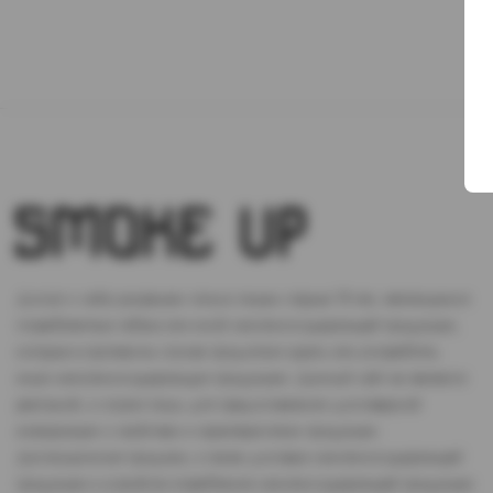
Доступ к сайту разрешен только лицам старше 18 лет, являющимся
потребителями табака или иной никотиносодержащей продукции,
которые в противном случае продолжат курить или употреблять
иную никтотиносодержащую продукцию. Данный сайт не является
рекламой, а служит лишь для предоставления достоверной
информации о свойствах и характеристиках продукции.
Дистанционная продажа, а также доставка никотиносодержащей
продукции и устройств потребления никотинсодержащей продукции