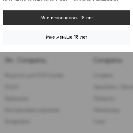
Мне исполнилось 18 лет
Мне меньше 18 лет
Эл. Сигареты
Сигареты
Жидкость для POD-Систем
Сигареты
ЭСДН
Зажигалки / Бензи
Картриджи
Папиросы
Многоразовые устройства
Пепельницы
Испарители
Стики