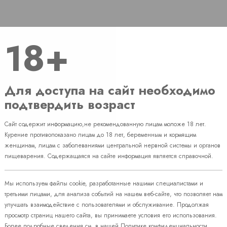
18+
Для доступа на сайт необходимо
подтвердить возраст
Сайт содержит информацию,не рекомендованную лицам моложе 18 лет.
Курение противопоказано лицам до 18 лет, беременным и кормящим
женщинам, лицам с заболеваниями центральной нервной системы и органов
пищеварения. Содержащаяся на сайте информация является справочной.
 для трубки Midwakh
Мы используем файлы cookie, разработанные нашими специалистами и
 наличии
третьими лицами, для анализа событий на нашем веб-сайте, что позволяет нам
уб.
улучшать взаимодействие с пользователями и обслуживание. Продолжая
просмотр страниц нашего сайта, вы принимаете условия его использования.
Более подробные сведения см. в нашей
Политике конфиденциальности
.