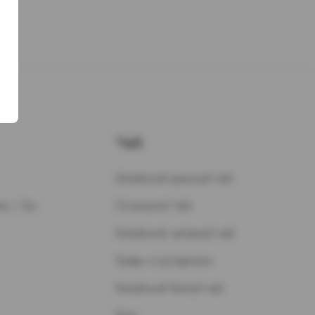
Чай
Китайский красный чай
н / Газ
Остальной Чай
Китайский зеленый чай
Травы и кустарники
Китайский белый чай