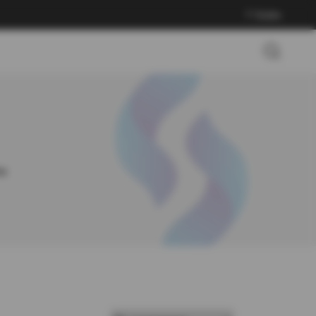
Войти
ок