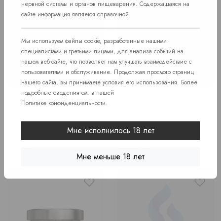
нервной системы и органов пищеварения. Содержащаяся на
сайте информация является справочной.
Мы используем файлы cookie, разработанные нашими
специалистами и третьими лицами, для анализа событий на
нашем веб-сайте, что позволяет нам улучшать взаимодействие с
пользователями и обслуживание. Продолжая просмотр страниц
нашего сайта, вы принимаете условия его использования. Более
подробные сведения см. в нашей
Табак для кальяна
Политике конфиденциальности
.
Табак для кальяна
"Bonche" Драконий Фрукт
"Bonche" Вафли 30 г
30 г
В наличии
Мне исполнилось 18 лет
В наличии
Price
870 руб.
Price
870 руб.
Мне меньше 18 лет