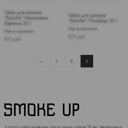
Табак для кальяна
Табак для кальяна
"Bonche" Малиновое
"Bonche" Пломбир 30 г
Варенье 30 г
Нет в наличии
Нет в наличии
Price
870 руб.
Price
870 руб.
←
1
2
3
Доступ к сайту разрешен только лицам старше 18 лет, являющимся