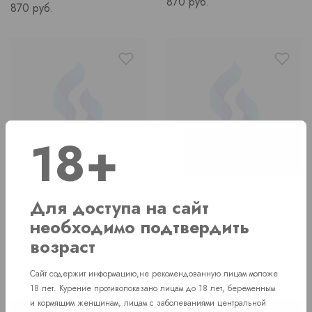
Price
870 руб.
Price
870 руб.
18+
Табак для кальяна
Для доступа на сайт
Табак для кальяна
"Bonche" Singapore Sling
"Bonche" Pear (Груша) 30 г
(Джин, Ананас, Вишня) 30
необходимо подтвердить
г
В наличии
возраст
В наличии
Price
870 руб.
Price
870 руб.
Сайт содержит информацию,не рекомендованную лицам моложе
18 лет. Курение противопоказано лицам до 18 лет, беременным
и кормящим женщинам, лицам с заболеваниями центральной